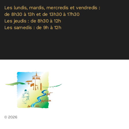
Les lundis, mardis, mercredis et vendredis :
de 8h30 à 13h et de 13h30 à 17h30
Les jeudis : de 8h30 à 12h
Les samedis : de 9h à 12h
©
2026